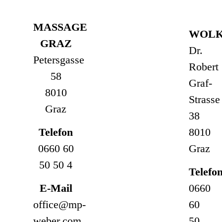
MASSAGE
WOLK
GRAZ
Dr.
Petersgasse
Robert
58
Graf-
8010
Strasse
Graz
38
Telefon
8010
0660 60
Graz
50 50 4
Telefo
E-Mail
0660
office@mp-
60
weber.com
50